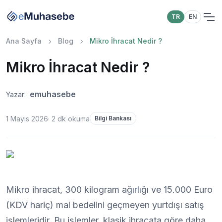
TR
EN
Ana Sayfa
Blog
Mikro İhracat Nedir ?
Mikro İhracat Nedir ?
emuhasebe
Yazar:
1 Mayıs 2026
·
2
dk okuma
Bilgi Bankası
Mikro ihracat, 300 kilogram ağırlığı ve 15.000 Euro
(KDV hariç) mal bedelini geçmeyen yurtdışı satış
işlemleridir. Bu işlemler, klasik ihracata göre daha