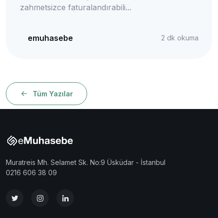
zahmetsizce faturalandırabili...
emuhasebe
2
dk okuma
Tüm Yazılar
Muratreis Mh. Selamet Sk. No:9 Üsküdar - İstanbul
0216 606 38 09