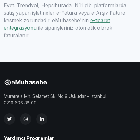
Evet. Trendyol, Hepsiburada, N11 gibi platformlarda
satış yapan işletmeler e-Fatura veya e-Arşiv Fatura
kesmek zorundadır. eMuhasebe'nin
e-ticaret
entegrasyonu
ile siparişleriniz otomatik olarak
faturalanır.
Muratreis Mh. Selamet Sk. No:9 Üsküdar - İstanbul
0216 606 38 09
Yardımcı Programlar