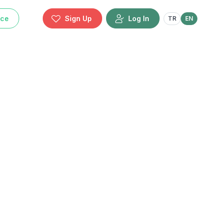
ice
Sign Up
Log In
TR
EN