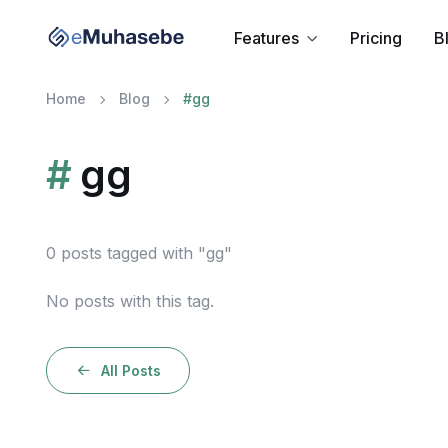
Features
Pricing
B
Home
Blog
#
gg
#
gg
0 posts tagged with "gg"
No posts with this tag.
All Posts