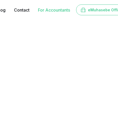
log
Contact
For Accountants
eMuhasebe Off