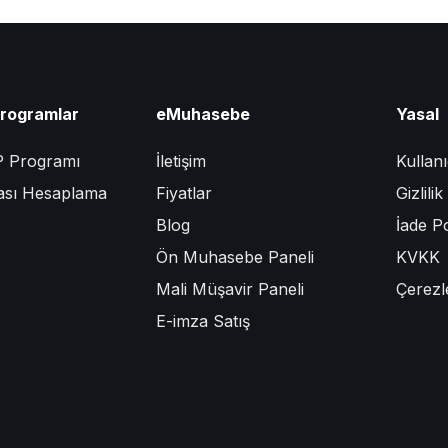
Programlar
eMuhasebe
Yasal
P Programı
İletişim
Kullan
ası Hesaplama
Fiyatlar
Gizlili
Blog
İade Po
Ön Muhasebe Paneli
KVKK
Mali Müşavir Paneli
Çerezl
E-imza Satış